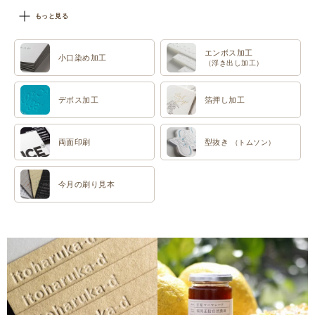
#特色印刷
もっと見る
エンボス加工
小口染め加工
（浮き出し加工）
デボス加工
箔押し加工
両面印刷
型抜き
（トムソン）
今月の刷り見本