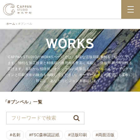
ホーム
#ブンペル
WORKS
CAPPAN STUDIOのWORKSページでは、多様な活版印刷事例をご紹介してい
ます。独特な加工技術と特殊紙の使用例を豊富に掲載し、活版印刷の可能性を
広げます。名刺から招待状、オリジナルの紙製品まで、クリエイティブなデザ
インと印刷技術の融合を体験してください。オーダーメイドの要望にも柔軟に
対応し、あなたのビジョンを形にします。
「#ブンペル」一覧
#名刺
#FSC森林認証紙
#活版印刷
#両面活版