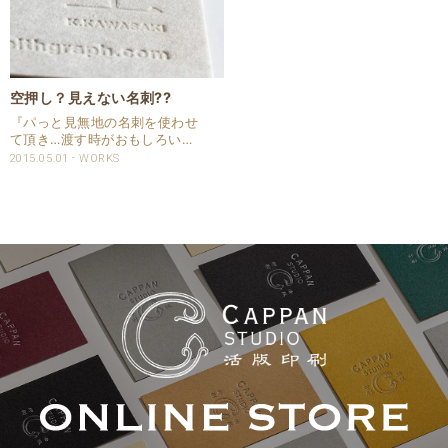
空押し？見えない名刺??
『パっと見無地の名刺を使わせ
て頂き…渡す時がおもしろい』
とお気に入り頂いている名刺で
2015.05.01
WORKS
す。 こちらの名刺は、インキを
使わず強い印圧で入れる空押し
（blind letterpress)とは違いま
す。 印刷インキを使っており
ま..