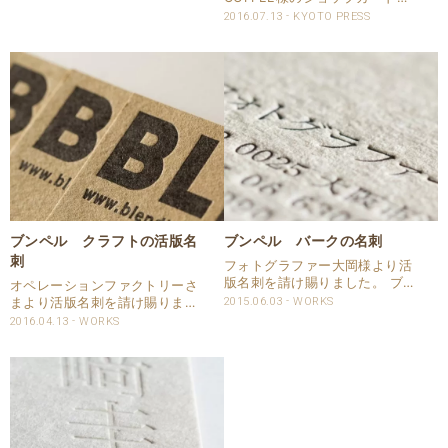
ンペルバークを使用して、特色
なります。 両面活版印刷をして
2016.07.13
KYOTO PRESS
はDICカラーガイドでご指示頂
います。 裏面の地図の表現は、
きました。 特色指定のある活版
アミ点を使用せずに、線やドッ
名刺の仕様 用紙..
トなどで活版に向いたデザイン
がされていて素敵です。 ショッ
プカード..
ブンペル クラフトの活版名
ブンペル バークの名刺
刺
フォトグラファー大岡様より活
版名刺を請け賜りました。 ブン
オペレーションファクトリーさ
ペル バークに目一杯の印圧で
まより活版名刺を請け賜りまし
2015.06.03
WORKS
のご指示のもと印刷しました。
た。 用紙は、ブンペルクラフト
2016.04.13
WORKS
目一杯の印圧ですが、マージナ
を使用しています。 スミ1色で
ルゾーンは出すぎないようイン
活版印刷をしており、片面です
キの出し方に細心の注意を払い
ので印圧目一杯にて印刷してい
ました。 名刺仕様に..
ます。 クラフト系の名刺用紙
は、弊社ではモダンク..