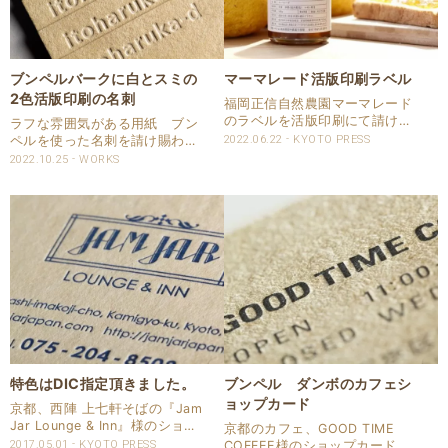
ブンペルバークに白とスミの
マーマレード活版印刷ラベル
2色活版印刷の名刺
福岡正信自然農園マーマレード
のラベルを活版印刷にて請け賜
ラフな雰囲気がある用紙 ブン
わりました。 弊社京都店舗へ足
ペルを使った名刺を請け賜わり
2022.06.22
KYOTO PRESS
を運んでいただき、用紙を決
ました。 スミと白で2色を活版
2022.10.25
WORKS
め、仕上がりをイメージをご相
印刷いたしました。 活版名刺仕
談しながら仕上げさせて頂きま
様 商品：名刺 サイズ：55×91
した。 商品と活版印刷したラベ
㎜ 用紙：ブンペル バーク 四
ルが上手くマッチングし..
六判：175㎏ 【FSC森林認..
特色はDIC指定頂きました。
ブンペル ダンボのカフェシ
ョップカード
京都、西陣 上七軒そばの『Jam
Jar Lounge & Inn』様のショッ
京都のカフェ、GOOD TIME
プカードを請け賜りました。 ブ
2017.05.01
KYOTO PRESS
COFFEE様のショップカードと