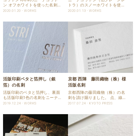
ン オフホワイトを使った名刺を
トラ）のスノーホワイトを使
請け賜りました。 両面活版印刷
い、45mmx91mmと横幅スリム
2020.01.20
WORKS
2020.01.13
WORKS
しています。 活版名刺仕様 商
な活版印刷名刺を請け賜わりま
品：名刺 サイズ：55x91mm 用
した。 名刺仕様 商品：名刺 サ
紙：ニーナコットン オフホワイ
イズ：91x45mm 用紙：ニーナ
ト 660×1016判 ..
コットン スノーホワイト
660&#21..
活版印刷ベタと箔押し（銀
京都 西陣 藤田織物（株）様
箔）の名刺
活版名刺
活版印刷のベタと箔押し、裏面
京都西陣の藤田織物（株）の名
も活版印刷1色の名刺をニーナ
刺を請け賜りました。 点、線、
コットン（旧クレーンレトラ）
面で構成される立体形状で世界
2019.12.24
WORKS
2017.07.24
KYOTO PRESS
で印刷させて頂きました。 活版
にひとつしかない帯を丁寧にひ
名刺の仕様 １） 名刺 サイズ：
とつひとつ作られています。 弊
55x91mm 用紙：ニーナコット
社の店頭までお越し頂き、版下
ン スノーホワイト 660×1..
の校正や紙を一緒に選らばせて
頂きました。 名刺の..