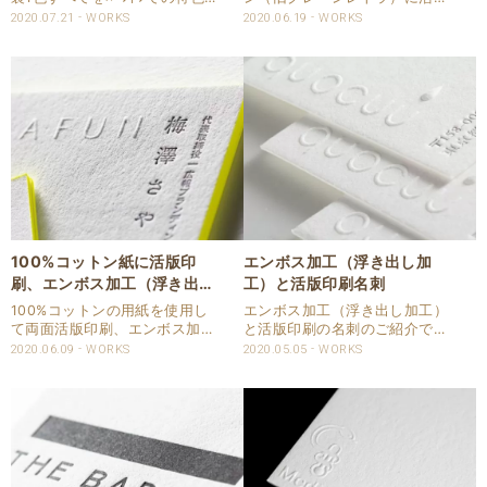
定の活版名刺を御注文いただき
印刷とエンボス加工をしたお名
2020.07.21
WORKS
2020.06.19
WORKS
ました。 名刺仕様 商品：名刺
刺の御注文を頂きました。 ニー
サイズ：55x91mm 用紙：ニー
ナコットンの優しい柔らかな感
ナコットン スノーホワイト
じが活版印刷とエンボスの加工
660×1016判：19..
にメリハリが付き素敵な仕上が
りになっています。 ..
100%コットン紙に活版印
エンボス加工（浮き出し加
刷、エンボス加工（浮き出
工）と活版印刷名刺
し）、小口染め
100%コットンの用紙を使用し
エンボス加工（浮き出し加工）
て両面活版印刷、エンボス加工
と活版印刷の名刺のご紹介で
（浮き出し）、小口染めと加工
す。 コットン100%ニーナコッ
2020.06.09
WORKS
2020.05.05
WORKS
させて頂きました。 名刺仕様
トン（旧クレーンレトラ）を使
商品：名刺 サイズ：55x91mm
用した名刺となります。 ニーナ
用紙：ニーナコットン スノーホ
コットン（旧クレーンレトラ）
ワイト 660×1016判 ..
の優しい表情と、エンボスでの
浮き出しと活版印刷で..