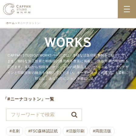
ホーム
#ニーナコットン
WORKS
CAPPAN STUDIOのWORKSページでは、多様な活版印刷事例をご紹介してい
ます。独特な加工技術と特殊紙の使用例を豊富に掲載し、活版印刷の可能性を
広げます。名刺から招待状、オリジナルの紙製品まで、クリエイティブなデザ
インと印刷技術の融合を体験してください。オーダーメイドの要望にも柔軟に
対応し、あなたのビジョンを形にします。
「#ニーナコットン」一覧
#名刺
#FSC森林認証紙
#活版印刷
#両面活版