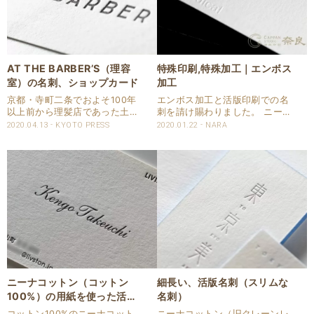
AT THE BARBER’S（理容
特殊印刷,特殊加工｜エンボス
室）の名刺、ショップカード
加工
京都・寺町二条でおよそ100年
エンボス加工と活版印刷での名
以上前から理髪店であった土地
刺を請け賜わりました。 ニーナ
を引き継ぎ、新規ご開業された
コットン スノーホワイトを使用
2020.04.13
KYOTO PRESS
2020.01.22
NARA
BARBER SHOPの名刺、ショッ
しています。 コットン100%の
プカードを活版印刷で請け賜わ
用紙です。 活版名刺のご仕様
りました。 用紙はコットン
商品：名刺 サイズ：55 x
100%のニーナコットンをお選
91mm 用紙：ニーナコットン
び頂きました。..
スノーホ..
ニーナコットン（コットン
細長い、活版名刺（スリムな
100%）の用紙を使った活版
名刺）
名刺
コットン100%のニーナコット
ニーナコットン（旧クレーンレ