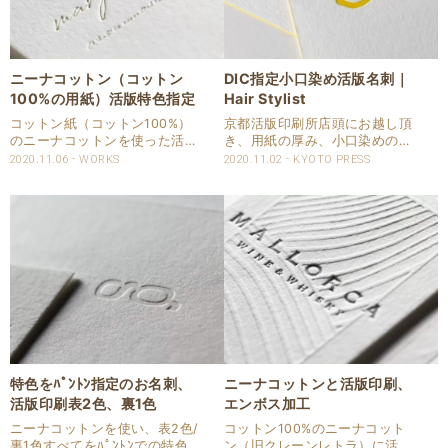
ニーナコットン（コットン
DIC指定小口染め活版名刺｜
100%の用紙）活版特色指定
Hair Stylist
コットン紙（コットン100%）
京都活版印刷所店頭にお越し頂
のニーナコットンを使った活版
き、用紙の厚み、小口染めの色
印刷の名刺です。 特色印刷で色
をご相談いただきました。 コッ
2020.11.06
WORKS
2020.11.02
KYOTO PRESS
はDICで指定頂いています。 コ
トン100%の用紙、ニーナコッ
ットンの柔らかさもあり、しっ
トンで活版印刷。 小口染めは
かり印圧が入ります。 名刺仕様
DICで色指定頂きました。 印刷
商品：名刺 サイズ：49x85mm
の特色と小口染めは、同じ色で
用紙..
揃えています。 ..
特色をﾊﾟﾝﾄﾝ指定のお名刺、
ニーナコットンと活版印刷、
活版印刷表2色、裏1色
エンボス加工
ニーナコットンを使い、表2色/
コットン100%のニーナコット
裏1色すべてをﾊﾟﾝﾄﾝでの特色指
ン（旧クレーンレトラ）に活版