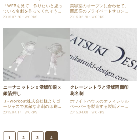
「WEBを見て、作りたいと思っ
美容室のオープンに合わせて、
ている名刺を作ってくれそうな
西庭窪のプライベートサロン
ので」 とお問合せを頂きまし
『ちいさなmaison』のオーナー
2015.07.30
WORKS
2015.05.30
WORKS
た。 何度か、メールとお電話で
さまより、活版のカルテのご注
お打合わせをさせて頂いた後、
文を頂きました。 お問合せのメ
出来ました！！ なんと、表6
ールの時から、こだわりが伝わ
色 裏2色の活版名刺です。 見
ってくる方で、デザインの事、
当が本当に合うのか..
紙のことなど、ひと..
ニーナコットンｘ活版印刷ｘ
クレーンレトラと活版両面印
銀箔押し
刷名刺
Ｊ-Ｗorkout株式会社様よりゴ
ホワイトハウスのオフィシャル
ージャスで素敵な名刺の印刷を
ペーパーを製造する製紙メーカ
賜りました。 活版での両面印刷
ーであるクレーン社。 こちらの
2015.04.17
WORKS
2015.04.08
WORKS
と、銀色の箔押しをしました。
メーカーの用紙、クレーンレト
用紙は、100%コットンのニー
ラに活版印刷で両面1色ずつの
ナコットン スノーホワイトを
名刺を作らせて頂きました。 両
使用しています。 箔押しで細か
面活版印刷名刺 仕様 活版印刷
1
2
3
4
い表現の部..
名刺 55ｘ91ｍ..