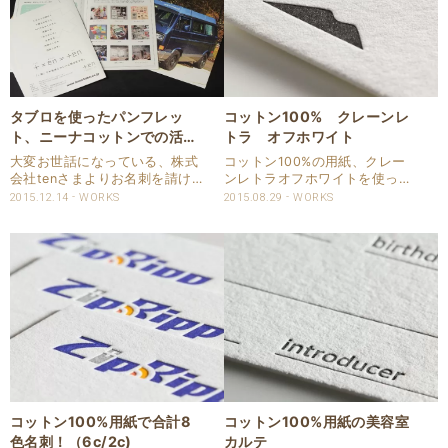
タブロを使ったパンフレッ
コットン100% クレーンレ
ト、ニーナコットンでの活版
トラ オフホワイト
名刺、
大変お世話になっている、株式
コットン100%の用紙、クレー
会社tenさまよりお名刺を請け
ンレトラオフホワイトを使って
賜りました。 社名変更に伴いお
の活版名刺です。 コットン紙の
2015.12.14
WORKS
2015.08.29
WORKS
名刺を印刷いたしました。 いつ
素材感を生かした素敵なデザイ
も色々素敵なクライアント様の
ンで、両面印刷いたしました。
お名刺をニーナコットンを中心
コットン紙 アメリカ ニーナ社
に使用した、品のある名刺や商
のコットン100%用紙、クレー
品を印刷させて頂い..
ンレトラです。..
コットン100%用紙で合計8
コットン100%用紙の美容室
色名刺！（6c/2c)
カルテ