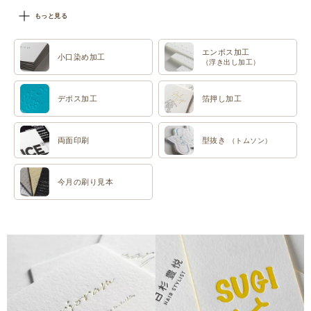
#特色印刷
もっと見る
エンボス加工
小口染め加工
（浮き出し加工）
デボス加工
箔押し加工
両面印刷
型抜き
（トムソン）
今月の刷り見本